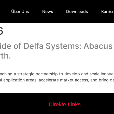
Über Uns
News
Downloads
Karrie
6
 side of Delfa Systems: Abac
th.
hing a strategic partnership to develop and scale innovat
al application areas, accelerate market access, and bring 
Direkte Links