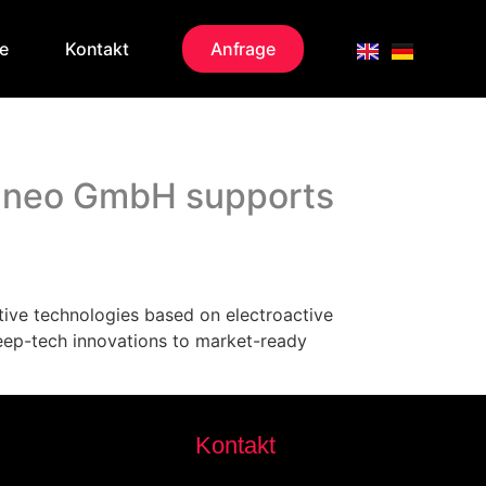
re
Kontakt
Anfrage
us neo GmbH supports
ive technologies based on electroactive
deep-tech innovations to market-ready
Kontakt